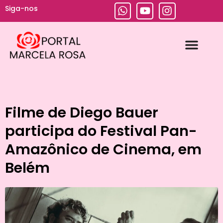
Siga-nos
Escola Prática de Jornalismo
Media Training
Mestre de Cerimônias
Produção de Vídeos
Filme de Diego Bauer
participa do Festival Pan-
Amazônico de Cinema, em
Belém