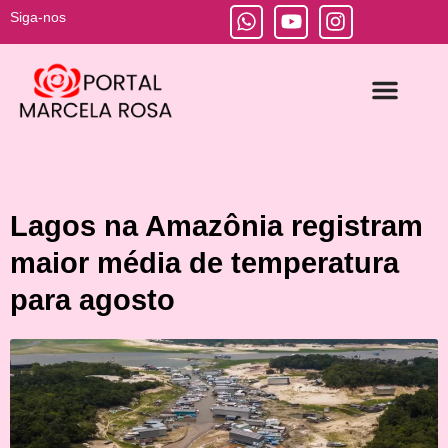
Siga-nos
Escola Prática de Jornalismo
Media Training
Mestre de Cerimônias
Produção de Vídeos
Lagos na Amazônia registram
maior média de temperatura
para agosto