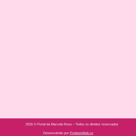
2026 © Portal da Marcela Rosa – Todos os direitos reservados
Desenvolvido por
ProjetosWeb.co