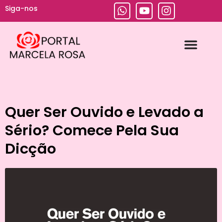
Siga-nos
Escola Prática de Jornalismo
Media Training
Mestre de Cerimônias
Produção de Vídeos
Quer Ser Ouvido e Levado a
Sério? Comece Pela Sua
Dicção